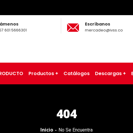
lámenos
Escríbanos
57 601 5666301
mercadeo@ivss.co
 PRODUCTO
Productos
Catálogos
Descargas
404
Inicio
No Se Encuentra