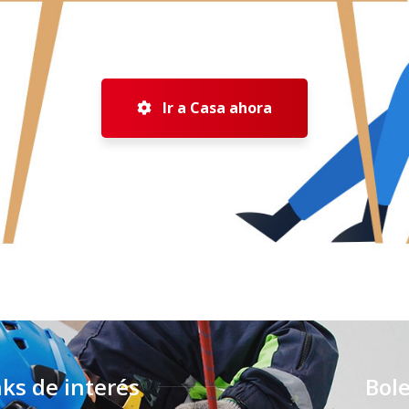
Ir a Casa ahora
nks de interés
Bole